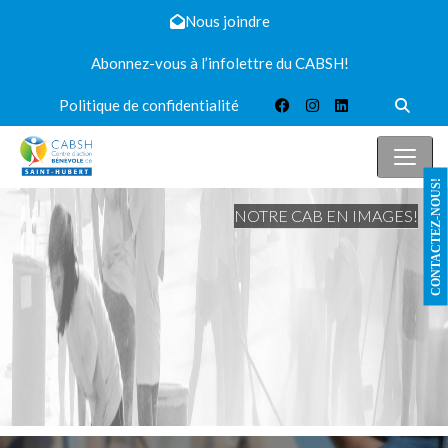
Nous joindre
Abonnez-vous à l’infolettre du CABSH!
Politique de confidentialité
CONTACTEZ-NOUS!
NOTRE CAB EN IMAGES!